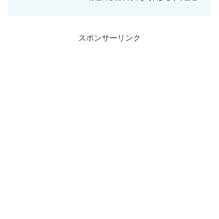
しているのだが、作業スペースが2畳に成
り下がるため、工具をその部屋に全て移
すと足の踏み場がなくなるほど狭くなる
問題と直面。そこで...
スポンサーリンク