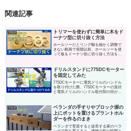
関連記事
トリマーを使わずに簡単に木をド
ブログ
ーナツ型に切り抜く方法
ホールソーだとリング幅を細かく調整で
きない動画で視聴以前、ホールソーを使
って板をドーナツ状に切り抜く方法を紹
介しましたが、この方法だと外側や内側
の穴経を細かく調整することができませ
ん。最近、リング部分の幅が太いものを
ドリルスタンドに775DCモーター
ブログ
作る機会があったため、今...
を固定してみた
775DCモーターに電気ドリルのハンドル
を取り付けた際、775DCモーターの直径
と電気ドリルのハンドル取付部の径が同
じであることから、電気ドリル用のドリ
ルスタンドに775DCモーターを直接取り
つけることも可能なのではないかと思
ベランダの手すりやブロック塀の
ブログ
い、確認してみ...
上にポットを置けるプラントホル
ダーを作るのまき
ベランダで育苗すると徒長する家のベラ
ンダで苗を育てると、建物の影が時間と