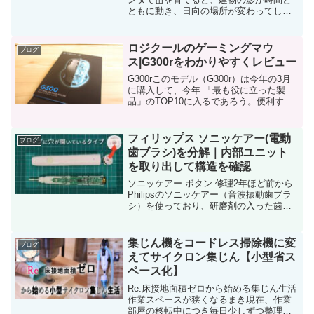
ともに動き、日向の場所が変わってしま
うので、苗が徒長していました。そこ
で、私はこれまで育成用LEDライトを使
って室内で育苗してきました。ところ
ロジクールのゲーミングマウ
ブログ
が、今年は植えようと思って...
ス|G300rをわかりやすくレビュー
G300rこのモデル（G300r）は今年の3月
に購入して、今年 「最も役に立った製
品」のTOP10に入るであろう。便利すぎ
て専用のサイトまで作ってしまった。ゲ
ーミングなんて名前がついているが、G
キーに様々な機能やプログラムを割り当
フィリップス ソニッケアー(電動
ブログ
てられるか...
歯ブラシ)を分解｜内部ユニット
を取り出して構造を確認
ソニッケアー ボタン 修理2年ほど前から
Philipsのソニッケアー（音波振動歯ブラ
シ）を使っており、研磨剤の入った歯磨
き粉を使わなくとも歯のステイン（着
色）が簡単に落とせることから、エビス
の手磨き用の歯ブラシと組み合わせて毎
集じん機をコードレス掃除機に変
ブログ
食後歯をせっせ...
えてサイクロン集じん【小型省ス
ペース化】
Re:床接地面積ゼロから始める集じん生活
作業スペースが狭くなるまき現在、作業
部屋の移転中につき毎日少しずつ整理を