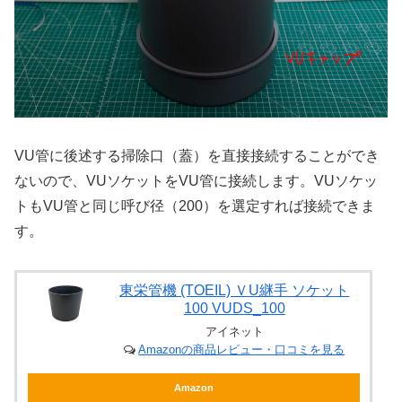
VU管に後述する掃除口（蓋）を直接接続することができ
ないので、VUソケットをVU管に接続します。VUソケッ
トもVU管と同じ呼び径（200）を選定すれば接続できま
す。
東栄管機 (TOEIL) ＶU継手 ソケット
100 VUDS_100
アイネット
Amazonの商品レビュー・口コミを見る
Amazon