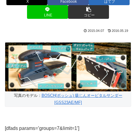
X
Facebook
はてブ
LINE
コピー
2015.04.07
2016.05.19
写真のモデル：
BOSCH(ボッシュ) 吸じんオービタルサンダー
[GSS23AE/MF]
[dfads params=’groups=7&limit=1′]