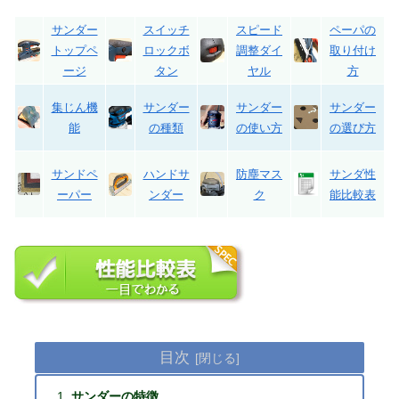
サンダー
スイッチ
スピード
ペーパの
トップペ
ロックボ
調整ダイ
取り付け
ージ
タン
ヤル
方
集じん機
サンダー
サンダー
サンダー
能
の種類
の使い方
の選び方
サンドペ
ハンドサ
防塵マス
サンダ性
ーパー
ンダー
ク
能比較表
目次
サンダーの特徴