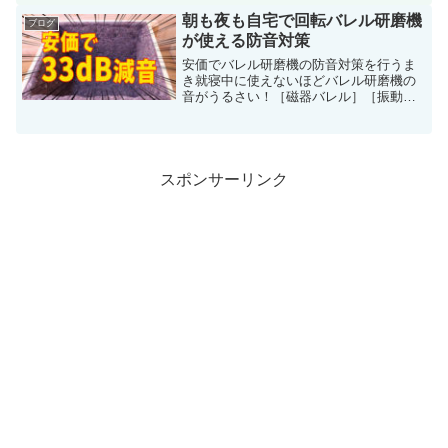
れるようだ。Gキーにプログラムできる
朝も夜も自宅で回転バレル研磨機
ブログ
内容やマクロ登...
が使える防音対策
安価でバレル研磨機の防音対策を行うま
き就寝中に使えないほどバレル研磨機の
音がうるさい！［磁器バレル］［振動バ
レル］［回転タンブラー］と言ったバレ
ル研磨機は、手で操作する電動工具に比
べるとやや時間はかかるものの、労力を
使わずして金属や石製品な...
スポンサーリンク