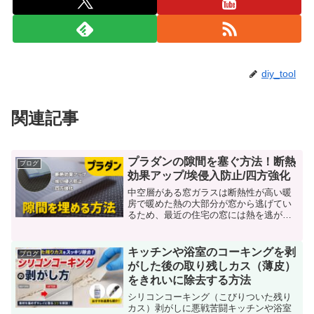
diy_tool
関連記事
プラダンの隙間を塞ぐ方法！断熱
ブログ
効果アップ/埃侵入防止/四方強化
中空層がある窓ガラスは断熱性が高い暖
房で暖めた熱の大部分が窓から逃げてい
るため、最近の住宅の窓には熱を逃がし
にくいペアガラスが採用されているよう
だ。従来の窓は一枚のガラスだったのに
対し、ペアガラスは複数のガラスを組み
キッチンや浴室のコーキングを剥
ブログ
合わせて中空層を作ってい...
がした後の取り残しカス（薄皮）
をきれいに除去する方法
シリコンコーキング（こびりついた残り
カス）剥がしに悪戦苦闘キッチンや浴室