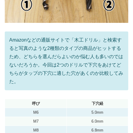
Amazonなどの通販サイトで「木工ドリル」と検索す
ると写真のような2種類のタイプの商品がヒットする
ため、どちらを選んだらよいのか悩む人も多いのでは
ないだろうか。今回は2つのドリルで下穴をあけてど
ちらがタップの下穴に適した穴があくのか比較してみ
た。
呼び
下穴経
M6
5.0mm
M7
6.0mm
M8
6.8mm