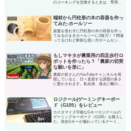
のコーキングを交換するときは、専用の
コーキングカッターを使えば古いコーキ
ング本体は比較的簡単かつ綺麗に剥がせ
ます。しかし、長年施工されていたコー
端材から円柱形の木の容器を作っ
ブログ
キングは、壁やタイルの表...
てみた-ホールソー
旋盤を使わずに円柱形の木の容器を作っ
てみるのまきホールソーに2枚刃！？間違
ってるけれど斬新な使い方ホームセンタ
ー通販のDCMオンラインさんがYoutube
でアップロードしている「木工用ホール
ソーの使い方」では、ダイカストに刃を
もしマキタが農業用の四足歩行ロ
ブログ
すべて取り付け...
ボットを作ったら？「農家の切実
な願いを形に」
農家の皆さんのYouTubeチャンネルを視
聴していると、日々直面する課題の多さ
に驚かされます。私自身、過去に蛾の幼
虫による深刻な被害で大切に育てた作物
を失うという、非常に悔しく、悲しい経
験をしました。「もし、夜通し畑を見守
ロジクール|ゲーミングキーボー
ブログ
り、重い荷物を運び...
ド（G105）をレビュー
カスタマイズ可能なGキーロジクールの
ゲーミングキーボード（G105）を購入し
た。現在Gキーが備わっているゲーミン
グキーボードは3種類だが、近いうちに
G910 RGBという新しいモデルも発売さ