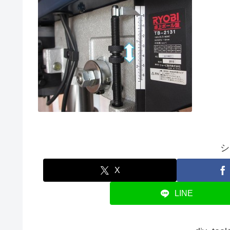
シ
X
LINE