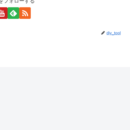
oolをフォローする
diy_tool