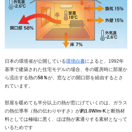
日本の環境省が公開している
環境白書
によると、1992年
基準で建築された住宅モデルの場合、冬の暖房時に部屋か
ら流出する熱の
58％
が、窓などの開口部を経由するとさ
れています。
部屋を暖めても半分以上の熱が窓にげていくのは、ガラス
の熱伝導率（熱の伝わりやすさ）が
約1.0W/m·K
と断熱材
料としては極端に悪く、ほぼ熱が素通りする素材となって
いるためです