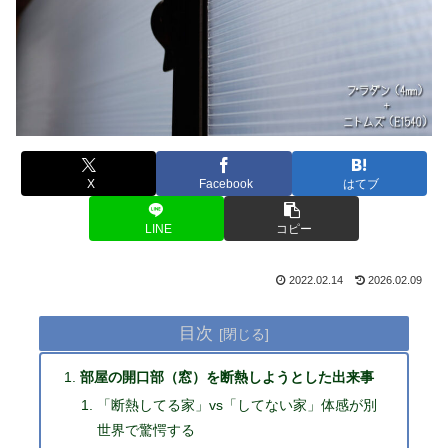
X
Facebook
はてブ
LINE
コピー
2022.02.14
2026.02.09
目次
部屋の開口部（窓）を断熱しようとした出来事
「断熱してる家」vs「してない家」体感が別
世界で驚愕する