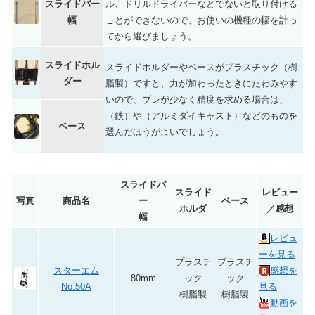
スライドバー
ル、ドリルドライバーなどでないと取り付ける
幅
ことができないので、お使いの機種の幅を計っ
てから選びましょう。
スライドホル
スライドホルダーやベースがプラスチック（樹
ダー
脂製）ですと、力が加わったときにたわみやす
いので、ブレが少なく精度を求める場合は、
（鉄）や（アルミダイキャスト）などのものを
ベース
選んだほうがよいでしょう。
スライドバ
スライド
レビュー
写真
商品名
ー
ベース
ホルダ
／感想
幅
レビュ
ーを見る
プラスチ
プラスチ
スターエム
感想を
80mm
ック
ック
No.50A
見る
樹脂製
樹脂製
動画を