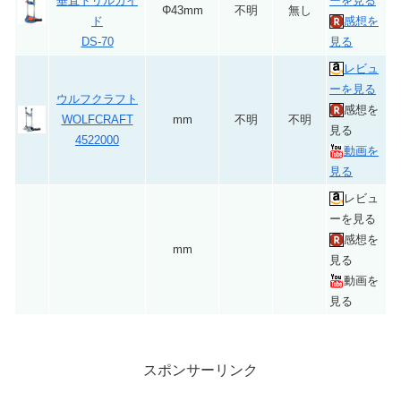
垂直ドリルガイ
ーを見る
Φ43mm
不明
無し
ド
感想を
DS-70
見る
レビュ
ーを見る
ウルフクラフト
感想を
WOLFCRAFT
mm
不明
不明
見る
4522000
動画を
見る
レビュ
ーを見る
感想を
mm
見る
動画を
見る
スポンサーリンク