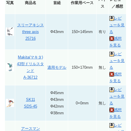
写真
商品名
首経
作業用ベース
ス
／感想
レビ
スリーアキシス
ューを見
three axis
Φ43mm
150×145mm
有り
る
25716
感想
を見る
レビ
Makita(マキタ)
ューを見
43型ドリルスタ
適用モデル
150×170mm
無し
る
ンド
感想
A-36712
を見る
レビ
Φ45mm
ューを見
SK11
Φ43mm
0×0mm
無し
る
SDS-45
Φ42mm
感想
Φ38mm
を見る
レビ
アースマン