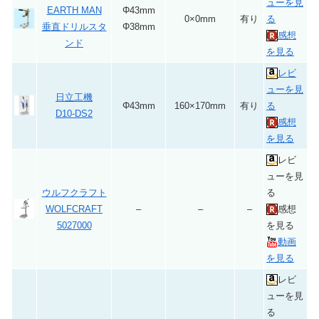
ューを見
EARTH MAN
Φ43mm
0×0mm
有り
る
垂直ドリルスタ
Φ38mm
感想
ンド
を見る
レビ
ューを見
日立工機
Φ43mm
160×170mm
有り
る
D10-DS2
感想
を見る
レビ
ューを見
ウルフクラフト
る
WOLFCRAFT
–
–
–
感想
5027000
を見る
動画
を見る
レビ
ューを見
る