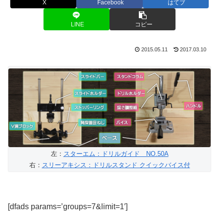
X
Facebook
はてブ
LINE
コピー
2015.05.11
2017.03.10
左：
スターエム：ドリルガイド NO.50A
右：
スリーアキシス：ドリルスタンド クイックバイス付
[dfads params=’groups=7&limit=1′]