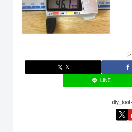
シ
X
LINE
diy_t