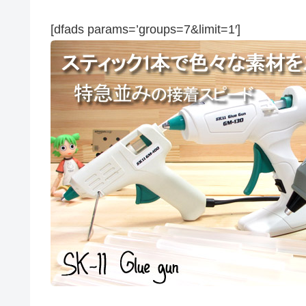
[dfads params=’groups=7&limit=1′]