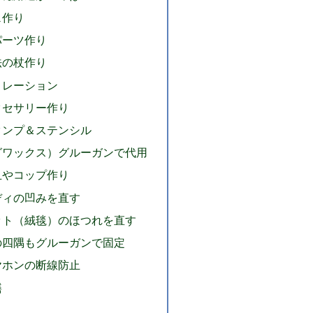
ェ作り
パーツ作り
法の杖作り
コレーション
クセサリー作り
タンプ＆ステンシル
グワックス）グルーガンで代用
皿やコップ作り
ディの凹みを直す
ット（絨毯）のほつれを直す
の四隅もグルーガンで固定
ヤホンの断線防止
繕