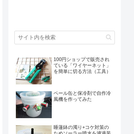
100円ショップで販売され
ている「ワイヤーネット」
を簡単に切る方法（工具）
ペール缶と保冷剤で自作冷
風機を作ってみた
睡蓮鉢の濁り+コケ対策の
ためソーラー噴水を濾過装