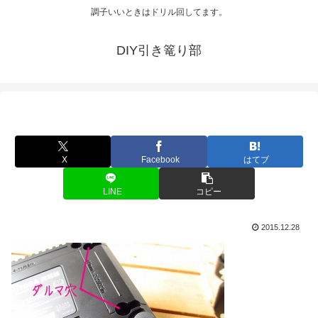
調子いいときはドリル回してます。
DIY引き篭り部
X
Facebook
はてブ
LINE
コピー
2015.12.28