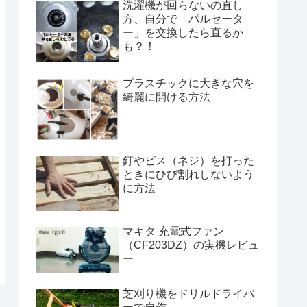
洗濯機が回らないの直し
方、自分で「パルセータ
ー」を交換したら直るか
も？！
プラスチックに大きな穴を
綺麗に開ける方法
釘やビス（ネジ）を打った
ときにひび割れしないよう
に方法
マキタ 充電式ファン
（CF203DZ）の実機レビュ
ー
芝刈り機をドリルドライバ