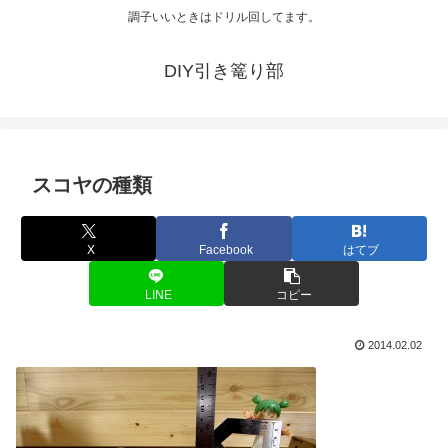
調子いいときはドリル回してます。
DIY引き篭り部
スコヤの種類
X
Facebook
はてブ
LINE
コピー
2014.02.02