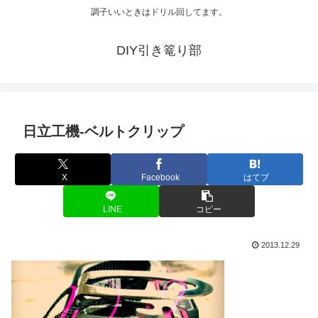
調子いいときはドリル回してます。
DIY引き篭り部
日立工機-ベルトクリップ
X
Facebook
はてブ
LINE
コピー
2013.12.29