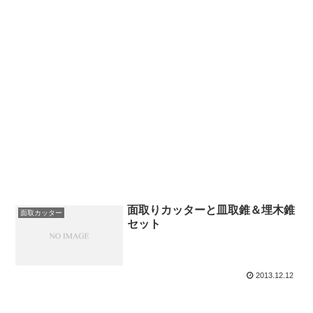
面取りカッターと皿取錐＆埋木錐
面取カッター
セット
2013.12.12