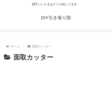
調子いいときはドリル回してます。
DIY引き篭り部
ホーム
面取カッター
面取カッター