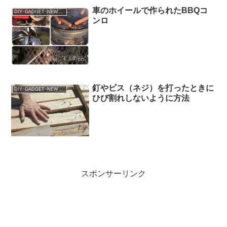
し、定期的に口の周りが荒れたり、小さ
車のホイールで作られたBBQコ
DIY･GADGET･NEWS･Lifehack
なニキビのような吹き出物...
ンロ
釘やビス（ネジ）を打ったときに
DIY･GADGET･NEWS･Lifehack
ひび割れしないように方法
スポンサーリンク