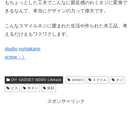
もちょっとした工夫でこんなに親近感のわくネジに変身で
きるなんて、本当にデザインの力って偉大です。
こんなスマイルネジに囲まれた生活や作られた木工品、考
えるだけえもワクワクします。
studio yumakano
screw：）
DIY･GADGET･NEWS･Lifehack
screw:)
スマイル
ネジ
ビス
木ネジ
笑顔
スポンサーリンク