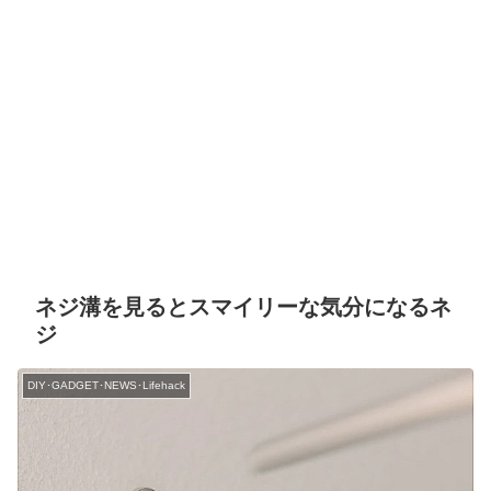
ネジ溝を見るとスマイリーな気分になるネ
ジ
DIY･GADGET･NEWS･Lifehack