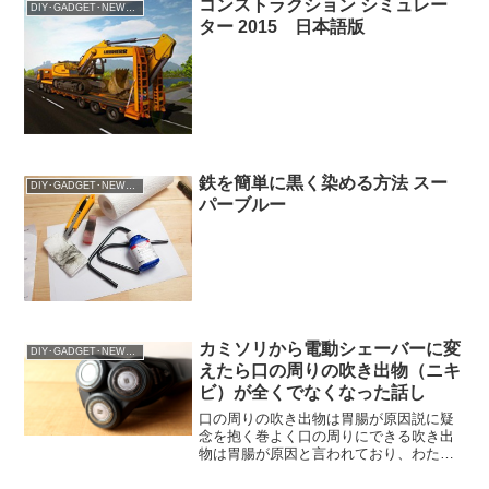
コンストラクション シミュレー
DIY･GADGET･NEWS･Lifehack
ター 2015 日本語版
鉄を簡単に黒く染める方法 スー
DIY･GADGET･NEWS･Lifehack
パーブルー
カミソリから電動シェーバーに変
DIY･GADGET･NEWS･Lifehack
えたら口の周りの吹き出物（ニキ
ビ）が全くでなくなった話し
口の周りの吹き出物は胃腸が原因説に疑
念を抱く巻よく口の周りにできる吹き出
物は胃腸が原因と言われており、わたし
もその話を信じていたことがあり、暴飲
暴食をしないように心がけていた。しか