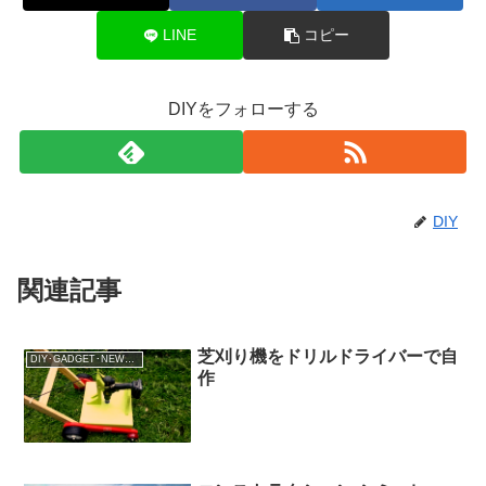
LINE
コピー
DIYをフォローする
DIY
関連記事
芝刈り機をドリルドライバーで自
DIY･GADGET･NEWS･Lifehack
作