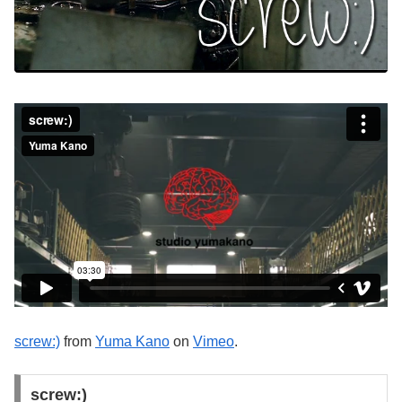
screw:)
from
Yuma Kano
on
Vimeo
.
screw:)