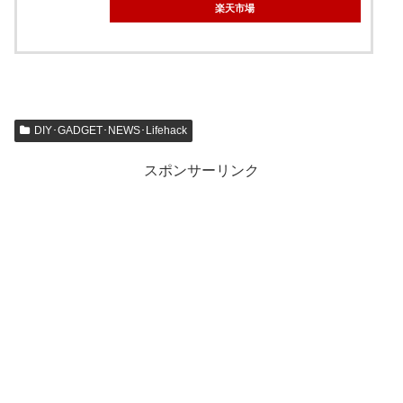
楽天市場
DIY･GADGET･NEWS･Lifehack
スポンサーリンク