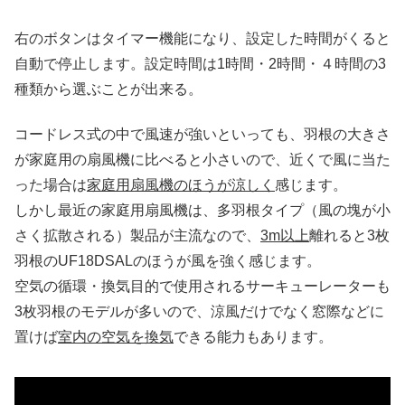
右のボタンはタイマー機能になり、設定した時間がくると
自動で停止します。設定時間は1時間・2時間・４時間の3
種類から選ぶことが出来る。
コードレス式の中で風速が強いといっても、羽根の大きさ
が家庭用の扇風機に比べると小さいので、近くで風に当た
った場合は
家庭用扇風機のほうが涼しく
感じます。
しかし最近の家庭用扇風機は、多羽根タイプ（風の塊が小
さく拡散される）製品が主流なので、
3m以上
離れると3枚
羽根のUF18DSALのほうが風を強く感じます。
空気の循環・換気目的で使用されるサーキューレーターも
3枚羽根のモデルが多いので、涼風だけでなく窓際などに
置けば
室内の空気を換気
できる能力もあります。