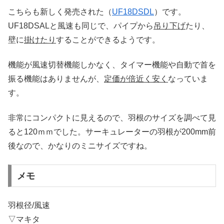
こちらも新しく発売された（
UF18DSDL
）です。
UF18DSALと風速も同じで、パイプから
吊り下げ
たり、
壁に
掛けたり
することができるようです。
機能が風速切替機能しかなく、タイマー機能や自動で首を
振る機能はありませんが、
定価が倍近く安く
なっていま
す。
非常にコンパクトに見えるので、羽根のサイズを調べて見
ると120ｍｍでした。
サーキュレーターの羽根が200mm前
後なので、かなりのミニサイズですね。
メモ
羽根径/風速
▽マキタ