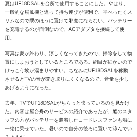
夏はUF18DSALを台所で使用することにした。やはり、
一般的な扇風機と違って持ち運びが便利で、平べったくス
リムなので隅のほうに置けて邪魔にならない。バッテリー
を充電するのが面倒なので、ACアダプタを接続して使
用。
写真は夏が終わり、涼しくなってきたので、掃除をして物
置にしまおうとしているところである。網目が細かいので
けっこう埃が溜まりやすい。ちなみにUF18DSALを稼動
させるとTVの音が聞き取りにくくなるので、音量を少し
あげるようになった。
去年、TVでUF18DSALがちらっと映っているのを見かけ
た。内容は屋台舟のサービスの紹介であったが、船のスタ
ッフの方がバッテリーを装着したコードレスファンも船に
一緒に乗せていた。暑いので自分の後ろに置いて涼んでい