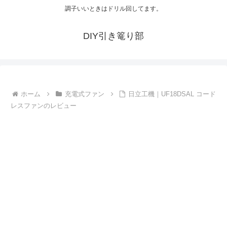
調子いいときはドリル回してます。
DIY引き篭り部
ホーム
充電式ファン
日立工機｜UF18DSAL コード
レスファンのレビュー