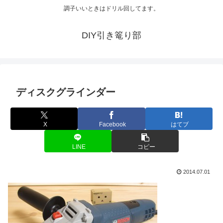
調子いいときはドリル回してます。
DIY引き篭り部
ディスクグラインダー
X
Facebook
はてブ
LINE
コピー
2014.07.01