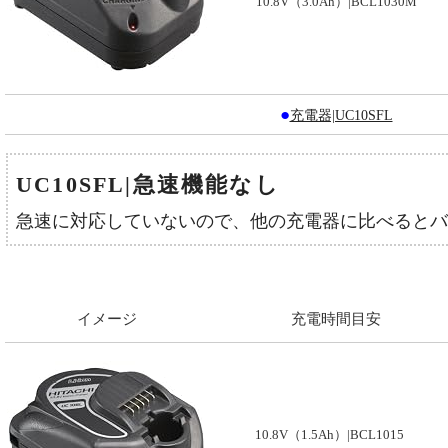
10.8V（3.0Ah）|BCL1030M
●
充電器|UC10SFL
UC10SFL|急速機能なし
急速に対応していないので、他の充電器に比べるとバ
イメージ
充電時間目安
10.8V（1.5Ah）|BCL1015