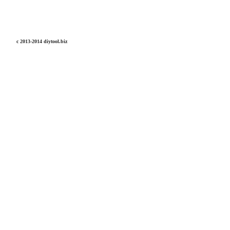
c 2013-2014 diytool.biz