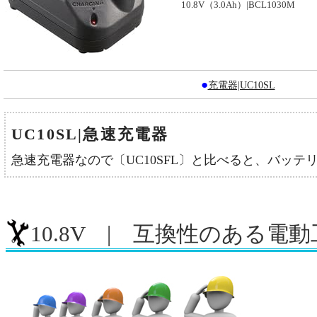
10.8V（3.0Ah）|BCL1030M
●
充電器|UC10SL
UC10SL|急速充電器
急速充電器なので〔UC10SFL〕と比べると、バッ
10.8V | 互換性のある電