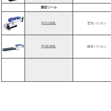
園芸ツール
FCG10DL
芝生バリカン
FCH10DL
植木バリカン