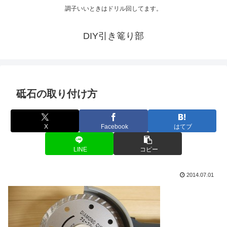
調子いいときはドリル回してます。
DIY引き篭り部
砥石の取り付け方
X
Facebook
はてブ
LINE
コピー
2014.07.01