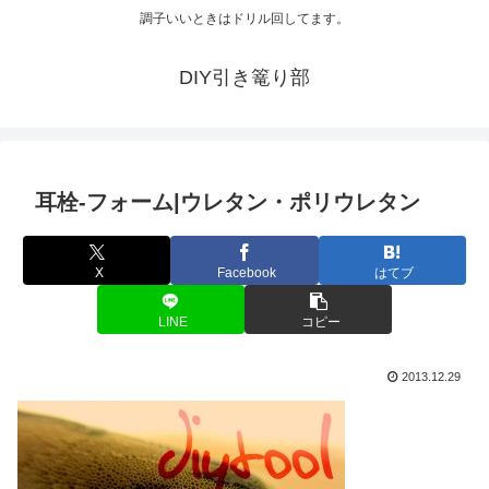
調子いいときはドリル回してます。
DIY引き篭り部
耳栓-フォーム|ウレタン・ポリウレタン
X
Facebook
はてブ
LINE
コピー
2013.12.29