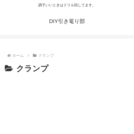
調子いいときはドリル回してます。
DIY引き篭り部
ホーム
クランプ
クランプ